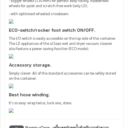
- Bigger wheels (130 mm) for perfect easy rolling. Rubberised
wheels for quiet and scratch-free work (only LD).
- with optimised wheeled crossbeam.
ECO-switch/rocker foot switch ON/OFF.
The I/O switch is easily accessible on the top side of the container.
The LD appliances of the uClean wet and dryer vacuum cleaner
also feature a power-saving function (ECO mode).
Accessory storage.
Simply clever: All of the standard accessories can be safely stored
on the container.
Best hose winding.
It's so easy: wrap twice, lock one, done.
Starmix uClean - เครื่องดูดฝุ่นดูดน้ำสำหรับงานทำความ