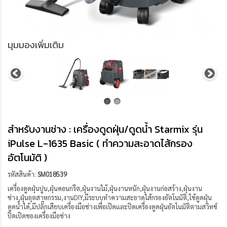
มุมมองเพิ่มเติม
สำหรับงานช่าง : เครื่องดูดฝุ่น/ดูดน้ำ Starmix รุ่น
iPulse L-1635 Basic ( ทำความสะอาดไส้กรอง
อัตโนมัติ )
รหัสสินค้า:
SM018539
เครื่องดูดฝุ่นปูน,ฝุ่นคอนกรีต,ฝุ่นงานไม้,ฝุ่นงานหนัก,ฝุ่นงานก่อสร้าง,ฝุ่นงาน
ช่าง,ฝุ่นอุตสาหกรรม,งานDIY,มีระบบทำความสะอาดไส้กรองอัตโนมัติ,ใช้ดูดฝุ่น
ดูดน้ำได้,มีปลั๊กเสียบเครื่องมือช่างเพื่อเปิดและปิดเครื่องดูดฝุ่นอัตโนมัติตามสวิทช์
ปิดเปิดของเครื่องมือช่าง