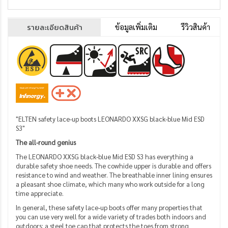
รายละเอียดสินค้า
ข้อมูลเพิ่มเติม
รีวิวสินค้า
"ELTEN safety lace-up boots LEONARDO XXSG black-blue Mid ESD
S3"
The all-round genius
The LEONARDO XXSG black-blue Mid ESD S3 has everything a
durable safety shoe needs.
The cowhide upper is durable and offers
resistance to wind and weather.
The breathable inner lining ensures
a pleasant shoe climate, which many who work outside for a long
time appreciate.
In general, these safety lace-up boots offer many properties that
you can use very well for a wide variety of trades both indoors and
outdoors: a steel toe cap that protects the toes from strong