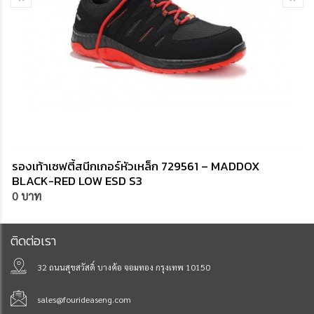
รองเท้าเซฟตี้สนีกเกอร์หัวเหล็ก 729561 – MADDOX
BLACK-RED LOW ESD S3
0 บาท
ติดต่อเรา
32 ถนนสุขสวัสดิ์ บางค้อ จอมทอง กรุงเทพ 10150
sales@fourideaseng.com