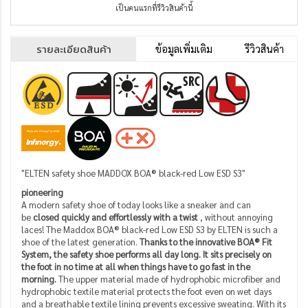
เป็นคนแรกที่รีวิวสินค้านี้
รายละเอียดสินค้า
ข้อมูลเพิ่มเติม
รีวิวสินค้า
"ELTEN safety shoe MADDOX BOA® black-red Low ESD S3"
pioneering
A modern safety shoe of today looks like a sneaker and can
be
closed quickly and effortlessly with a twist
, without annoying
laces!
The Maddox BOA® black-red Low ESD S3 by ELTEN is such a
shoe of the latest generation.
Thanks to the innovative BOA® Fit
System, the safety shoe performs all day long.
It sits precisely on
the foot in no time at all when things have to go fast in the
morning.
The upper material made of hydrophobic microfiber and
hydrophobic textile material protects the foot even on wet days
and a breathable textile lining prevents excessive sweating.
With its